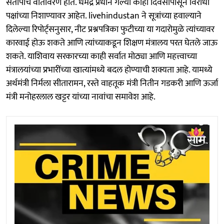
संतापाचे वातावरण होते. धर्मेंद्र प्रधान गेल्या काही दिवसांपासून विरोधी
पक्षांच्या निशाण्यावर आहेत. livehindustan ने सूत्रांच्या हवाल्याने
दिलेल्या रिपोर्ट्सनुसार, नीट प्रश्नपत्रिका फुटीच्या या गदारोमुळे त्यांच्यावर
कारवाई होऊ शकते आणि त्यांच्याकडून शिक्षण मंत्रालय परत घेतले जाऊ
शकते. याशिवाय सरकारच्या काही सर्वात मोठ्या आणि महत्त्वाच्या
मंत्रालयांच्या प्रभारींच्या खात्यांमध्ये बदल होण्याची शक्यता आहे. यामध्ये
अर्थमंत्री निर्मला सीतारामन, रस्ते वाहतूक मंत्री नितीन गडकरी आणि ऊर्जा
मंत्री मनोहरलाल खट्टर यांच्या नावांचा समावेश आहे.