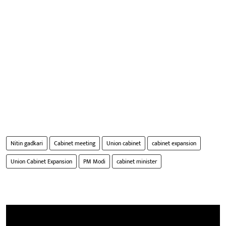
Nitin gadkari
Cabinet meeting
Union cabinet
cabinet expansion
Union Cabinet Expansion
PM Modi
cabinet minister