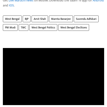
Get
Live Marathi news
on Mobile. Download the Saam Tv app for
Android
and
IOS
.
West Bengal
BJP
Amit Shah
Mamta Banarjee
Suvendu Adhikari
PM Modi
TMC
West Bengal Politics
West Bengal Elecltions