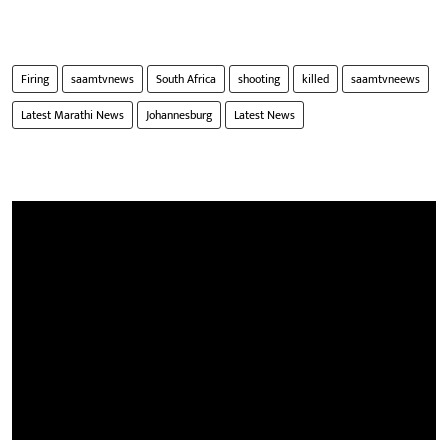
Firing
saamtvnews
South Africa
shooting
killed
saamtvneews
Latest Marathi News
Johannesburg
Latest News