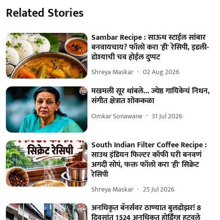
Related Stories
Sambar Recipe : साऊथ स्टाईल सांबार
बनवायचाय? फॉलो करा 'ही' रेसिपी, इडली-
डोश्याची चव होईल दुप्पट
Shreya Maskar
02 Aug 2026
मखमली सूर थांबले... ज्येष्ठ गायिकेचं निधन,
संगीत क्षेत्रात शोककळा
Omkar Sonawane
31 Jul 2026
South Indian Filter Coffee Recipe :
साउथ इंडियन फिल्टर कॉफी घरी बनवणं
अगदी सोपं, फक्त फॉलो करा 'ही' सिक्रेट
रेसिपी
Shreya Maskar
25 Jul 2026
अनधिकृत बॅनर्सवर ठाण्यात बुलडोझर! 8
दिवसांत 1524 अनधिकृत होर्डिंग्ज हटवले