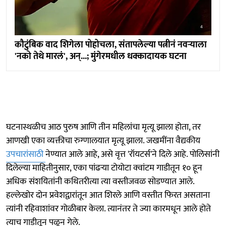
कौटुंबिक वाद शिगेला पोहोचला, संतापलेल्या पत्नीनं नवऱ्याला
'नको तेथे मारलं', अन्...; मुंगेरमधील धक्कादायक घटना
घटनास्थळीच आठ पुरुष आणि तीन महिलांचा मृत्यू झाला होता, तर
आणखी एका व्यक्तीचा रुग्णालयात मृत्यू झाला. जखमींना वैद्यकीय
उपचारांसाठी
नेण्यात आले आहे, असे वृत्त 'रॉयटर्स'ने दिले आहे. पोलिसांनी
दिलेल्या माहितीनुसार, एका पांढऱ्या टोयोटा क्वांटम गाडीतून १० हून
अधिक संशयितांनी कथितरीत्या त्या वस्तीजवळ सोडण्यात आले.
हल्लेखोर दोन प्रवेशद्वारांतून आत शिरले आणि वस्तीत फिरत असताना
त्यांनी रहिवाशांवर गोळीबार केला. त्यानंतर ते ज्या कारमधून आले होते
त्याच गाडीतून पळून गेले.