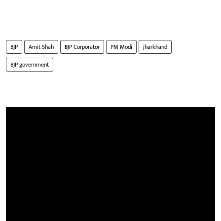
BJP
Amit Shah
BJP Corporator
PM Modi
jharkhand
BJP government