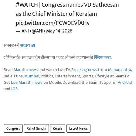
#WATCH
| Congress names VD Satheesan
as the Chief Minister of Keralam
pic.twitter.com/FCW0EVfAHv
— ANI (@ANI)
May 14, 2026
सकाळ+चे
सदस्य व्हा
शॉपिंगसाठी 'सकाळ प्राईम डील्स'च्या भन्नाट ऑफर्स पाहण्यासाठी
क्लिक करा
.
Read
Marathi news
and watch Live TV.
Breaking news
from
Maharashtra
,
India, Pune,
Mumbai
, Politics, Entertainment, Sports, Lifestyle at SaamTV.
Get
Live Marathi news
on Mobile. Download the Saam Tv app for
Android
and
IOS
.
Congress
Rahul Gandhi
Kerala
Latest News