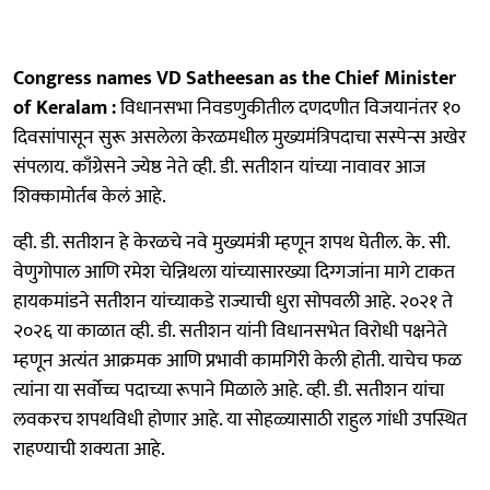
Congress names VD Satheesan as the Chief Minister
of Keralam :
विधानसभा निवडणुकीतील दणदणीत विजयानंतर १०
दिवसांपासून सुरू असलेला केरळमधील मुख्यमंत्रिपदाचा सस्पेन्स अखेर
संपलाय. काँग्रेसने ज्येष्ठ नेते व्ही. डी. सतीशन यांच्या नावावर आज
शिक्कामोर्तब केलं आहे.
व्ही. डी. सतीशन हे केरळचे नवे मुख्यमंत्री म्हणून शपथ घेतील. के. सी.
वेणुगोपाल आणि रमेश चेन्निथला यांच्यासारख्या दिग्गजांना मागे टाकत
हायकमांडने सतीशन यांच्याकडे राज्याची धुरा सोपवली आहे. २०२१ ते
२०२६ या काळात व्ही. डी. सतीशन यांनी विधानसभेत विरोधी पक्षनेते
म्हणून अत्यंत आक्रमक आणि प्रभावी कामगिरी केली होती. याचेच फळ
त्यांना या सर्वोच्च पदाच्या रूपाने मिळाले आहे. व्ही. डी. सतीशन यांचा
लवकरच शपथविधी होणार आहे. या सोहळ्यासाठी राहुल गांधी उपस्थित
राहण्याची शक्यता आहे.