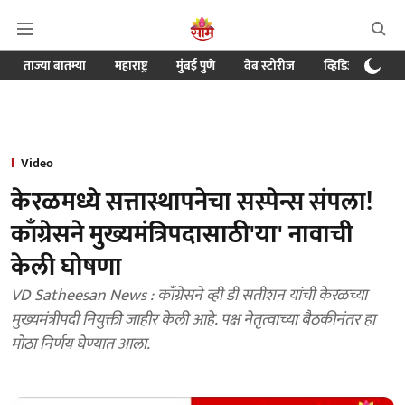
ताज्या बातम्या
महाराष्ट्र
मुंबई पुणे
वेब स्टोरीज
व्हिडिओ
क्र
Video
केरळमध्ये सत्तास्थापनेचा सस्पेन्स संपला!
काँग्रेसने मुख्यमंत्रिपदासाठी'या' नावाची
केली घोषणा
VD Satheesan News : काँग्रेसने व्ही डी सतीशन यांची केरळच्या
मुख्यमंत्रीपदी नियुक्ती जाहीर केली आहे. पक्ष नेतृत्वाच्या बैठकीनंतर हा
मोठा निर्णय घेण्यात आला.