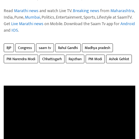
Read
Marathi news
and watch Live TV.
Breaking news
from
Maharashtra
,
India, Pune,
Mumbai
, Politics, Entertainment, Sports, Lifestyle at SaamTV.
Get
Live Marathi news
on Mobile. Download the Saam Tv app for
Android
and
IOS
.
BJP
Congress
saam tv
Rahul Gandhi
Madhya pradesh
PM Narendra Modi
Chhattisgarh
Rajsthan
PM Modi
Ashok Gehlot