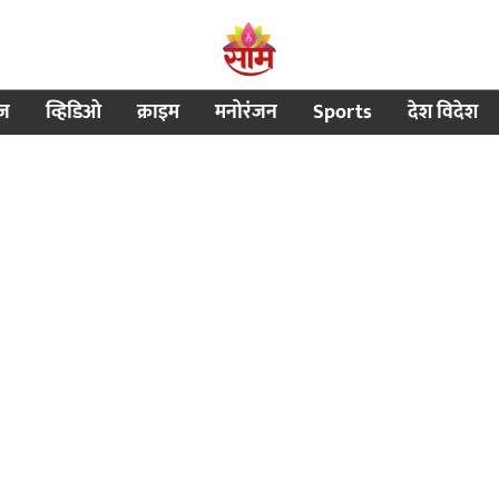
ीज
व्हिडिओ
क्राइम
मनोरंजन
Sports
देश विदेश