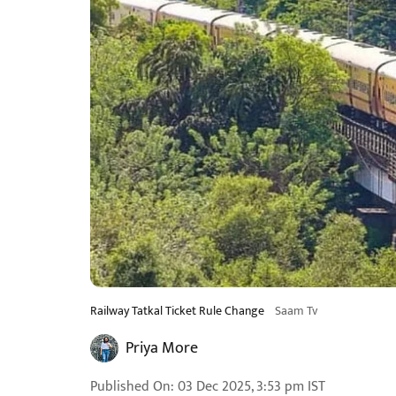
Railway Tatkal Ticket Rule Change
Saam Tv
Priya More
Published On
:
03 Dec 2025, 3:53 pm
IST