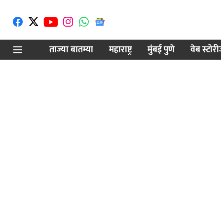
ताज्या बातम्या
महाराष्ट्र
मुंबई पुणे
वेब स्टोर