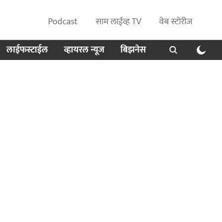
Podcast
साम लाईव्ह TV
वेब स्टोरीज
लाईफस्टाईल
व्हायरल न्यूज
बिझनेस