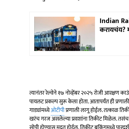
Indian Rai
करायचंय? मग
त्यानंतर रेल्वेने १७ नोव्हेंबर २०२५ रोजी आरक्षण
पायलट प्रकल्प सुरू केला होता. आतापर्यंत ही प्रणा
गाड्यांमध्ये
ओटीपी
प्रणाली लागू होईल. तत्काळ तिकीट 
खरंच गरज असलेल्या प्रवशांना तिकीट मिळेल. तसंच, 
सोपी होण्यास मदत होईल. तिकीट बुकिंगमध्ये पारदर्शक