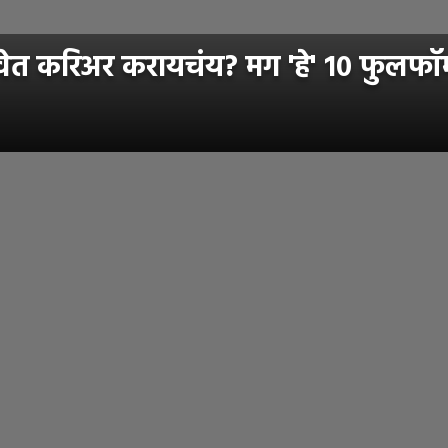
ेत करिअर करायचंय? मग 'हे' १० फुलफॉर्म