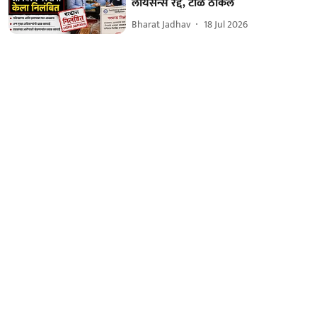
लायसन्स रद्द, टाळं ठोकलं
Bharat Jadhav
18 Jul 2026