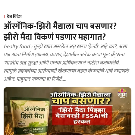
देश विदेश
ऑरगॅनिक-झिरो मैद्याला चाप बसणार?
झीरो मैदा विकणं पडणार महागात?
healty food : तुम्ही खात असलेलं अन्न खरंच 'हेल्दी' आहे का?, असा
प्रश्न आता निर्माण झालाय. कारण, देशातील अनेक बड्या फूड ब्रँड्सना
'भारतीय अन्न सुरक्षा आणि मानक प्राधिकरणा'नं नोटीस बजावलीये.
त्यामुळे ग्राहकांच्या आरोग्याशी खेळणाऱ्या बड्या कंपन्यांचे धाबे दणाणले
आहेत. पाहूयात यावरचा हा रिपोर्ट....