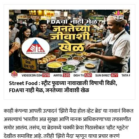
Street Food : स्ट्रीट फूडच्या नावाखाली विषाची विक्री,
FDAचा नाही मेळ, जनतेच्या जीवाशी खेळ
काही कंपन्या आपली उत्पादनं 'झिरो मैदा होल व्हेट ब्रेड' या नावानं विकत
असल्याचं 'भारतीय अन्न सुरक्षा आणि मानक प्राधिकरणा'च्या तपासणीत
समोर आलंय. तसंच, या ब्रेडमध्ये चक्की फ्रेश पिठासोबत 'व्हीट ग्लूटेन'
देखील समाविष्ट आहे. तरीही 'झिरो मैदा' म्हणून याचा प्रचार करणं