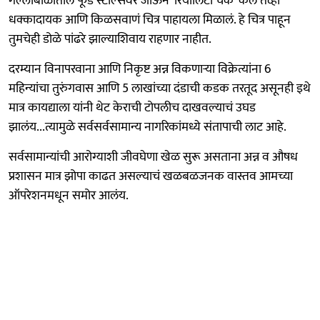
गल्लीबोळातील फूड स्टॉल्सवर जाऊन 'रियालिटी चेक' केलं तेव्हा
धक्कादायक आणि किळसवाणं चित्र पाहायला मिळालं. हे चित्र पाहून
तुमचेही डोळे पांढरे झाल्याशिवाय राहणार नाहीत.
दरम्यान विनापरवाना आणि निकृष्ट अन्न विकणाऱ्या विक्रेत्यांना 6
महिन्यांचा तुरुंगवास आणि 5 लाखांच्या दंडाची कडक तरतूद असूनही इथे
मात्र कायद्याला यांनी थेट केराची टोपलीच दाखवल्याचं उघड
झालंय...त्यामुळे सर्वसर्वसामान्य नागरिकांमध्ये संतापाची लाट आहे.
सर्वसामान्यांची आरोग्याशी जीवघेणा खेळ सुरू असताना अन्न व औषध
प्रशासन मात्र झोपा काढत असल्याचं खळबळजनक वास्तव आमच्या
ऑपरेशनमधून समोर आलंय.