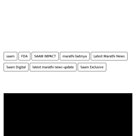
saam
FDA
SAAM IMPACT
marathi batmya
Latest Marathi News
Saam Digital
latest marathi news update
Saam Exclusive