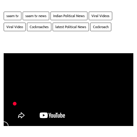
saam tv
saam tv news
Indian Political News
Viral Videos
Viral Video
Cockroaches
latest Political News
Cockroach