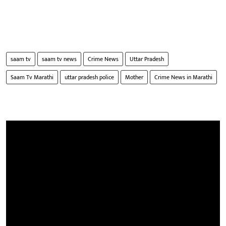
saam tv
saam tv news
Crime News
Uttar Pradesh
Saam Tv Marathi
uttar pradesh police
Mother
Crime News in Marathi