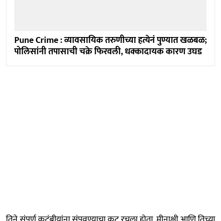
Pune Crime : व्यावसायिक तरुणीच्या हत्येनं पुण्यात खळबळ;
पोलिसांनी तपासाची चक्रे फिरवली, धक्कादायक कारण उघड
तिने संपूर्ण कुटुंबीयांना संपवण्याचा कट रचला होता. मीनाक्षी आणि तिच्या