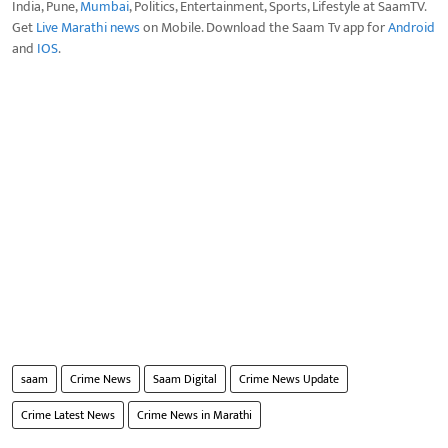
India, Pune,
Mumbai
, Politics, Entertainment, Sports, Lifestyle at SaamTV.
Get
Live Marathi news
on Mobile. Download the Saam Tv app for
Android
and
IOS
.
saam
Crime News
Saam Digital
Crime News Update
Crime Latest News
Crime News in Marathi