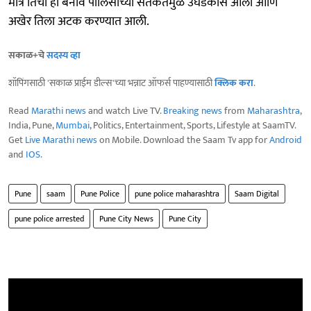
मात्र तिचा हा बनाव पोलिसांच्या सतर्कतेमुळे उघडकीस आला आणि
अखेर तिला अटक करण्यात आली.
सकाळ+चे
सदस्य व्हा
शॉपिंगसाठी 'सकाळ प्राईम डील्स'च्या भन्नाट ऑफर्स पाहण्यासाठी
क्लिक करा
.
Read
Marathi news
and watch Live TV.
Breaking news
from
Maharashtra
,
India, Pune,
Mumbai
, Politics, Entertainment, Sports, Lifestyle at SaamTV.
Get
Live Marathi news
on Mobile. Download the Saam Tv app for
Android
and
IOS
.
Pune
saam
Pune Police
pune police maharashtra
Saam Digital
pune police arrested
Pune City News
Pune City