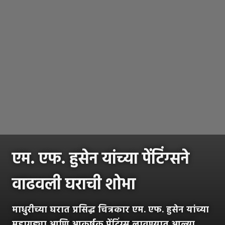
एम. एफ. हुसेन यांच्या पेंटिंग्सने
वाढवली घराची शोभा
माधुरीच्या घरात प्रसिद्ध चित्रकार एम. एफ. हुसेन यांच्या
महागड्या आणि आकर्षक पेंटिंग्स लावण्यात आल्या