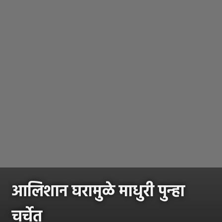
आलिशान घरामुळे माधुरी पुन्हा
चर्चेत