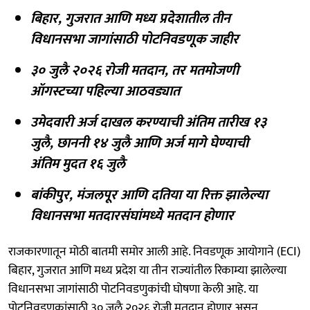
बिहार, गुजरात आणि मध्य प्रदेशातील तीन
विधानसभा जागांसाठी पोटनिवडणूक जाहीर
३० जुलै २०२६ रोजी मतदान, तर मतमोजणी
ऑगस्टच्या पहिल्या आठवड्यात
उमेदवारी अर्ज दाखल करण्याची अंतिम तारीख १३
जुलै, छाननी १४ जुलै आणि अर्ज मागे घेण्याची
अंतिम मुदत १६ जुलै
बांकीपुर, मंजलपूर आणि दतिया या रिक्त झालेल्या
विधानसभा मतदारसंघांमध्ये मतदान होणार
राजकारणातून मोठी बातमी समोर आली आहे. निवडणूक आयोगाने (ECI)
बिहार, गुजरात आणि मध्य प्रदेश या तीन राज्यांतील रिकाम्या झालेल्या
विधानसभा जागांसाठी पोटनिवडणुकांची घोषणा केली आहे. या
पोटनिवडणुकांसाठी ३० जुलै २०२६ रोजी मतदान होणार असून,