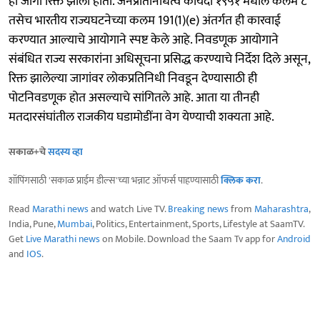
ही जागा रिक्त झाली होती. जनप्रतिनिधित्व कायदा १९५१ मधील कलम ८
तसेच भारतीय राज्यघटनेच्या कलम 191(1)(e) अंतर्गत ही कारवाई
करण्यात आल्याचे आयोगाने स्पष्ट केले आहे. निवडणूक आयोगाने
संबंधित राज्य सरकारांना अधिसूचना प्रसिद्ध करण्याचे निर्देश दिले असून,
रिक्त झालेल्या जागांवर लोकप्रतिनिधी निवडून देण्यासाठी ही
पोटनिवडणूक होत असल्याचे सांगितले आहे. आता या तीनही
मतदारसंघांतील राजकीय घडामोडींना वेग येण्याची शक्यता आहे.
सकाळ+चे
सदस्य व्हा
शॉपिंगसाठी 'सकाळ प्राईम डील्स'च्या भन्नाट ऑफर्स पाहण्यासाठी
क्लिक करा
.
Read
Marathi news
and watch Live TV.
Breaking news
from
Maharashtra
,
India, Pune,
Mumbai
, Politics, Entertainment, Sports, Lifestyle at SaamTV.
Get
Live Marathi news
on Mobile. Download the Saam Tv app for
Android
and
IOS
.