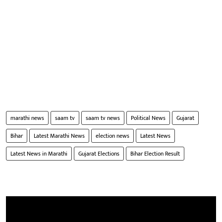
marathi news
saam tv
saam tv news
Political News
Gujarat
Bihar
Latest Marathi News
election news
Latest News
Latest News in Marathi
Gujarat Elections
Bihar Election Result