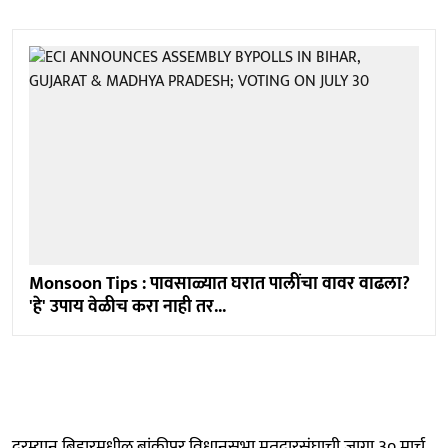
Monsoon Tips : पावसाळ्यात घरात पालींचा वावर वाढला?
'हे' उपाय वेळीच करा नाही तर...
दरम्यान बिहारमधील बांकीपुर विधानसभा मतदारसंघाची जागा ३० मार्च