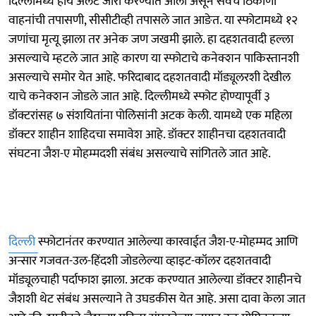
दिल्लीमध्ये हाय अलर्ट जारी करण्यात आला असून सर्वच ठिकाणी
वाहनांची तपासणी, सीसीटीव्ही तपासले जात आङेत. या स्फोटामध्ये १२
जणांचा मृत्यू झाला तर अनेक जण जखमी झाले. हा दहशतवादी हल्ला
असल्याचे म्हटले जात आहे कारण या स्फोटाचे कनेक्शन पाकिस्तानशी
असल्याचे समोर येत आहे. फरिदाबाद दहशतवादी मॉड्यूलरशी देखील
याचे कनेक्शन जोडले जात आहे. दिल्लीमध्ये स्फोट होण्यापूर्वी ३
डॉक्टरांसह ७ संशयितांना पोलिसांनी अटक केली. यामध्ये एक महिला
डॉक्टर शाहीन शाहिदचा समावेश आहे. डॉक्टर शाहीनचा दहशतवादी
संघटना जैश-ए मोहम्मदशी संबंध असल्याचे सांगितले जात आहे.
दिल्ली
स्फोटानंतर करण्यात आलेल्या कारवाईत जैश-ए-मोहम्मद आणि
अन्सार गजवत-उल-हिंदशी जोडलेल्या व्हाइट-कॉलर दहशतवादी
मॉड्यूलचाही पर्दाफाश झाला. अटक करण्यात आलेल्या डॉक्टर शाहीनचे
जैशशी थेट संबंध असल्याने ते उघडकीस येत आहे. असा दावा केला जात