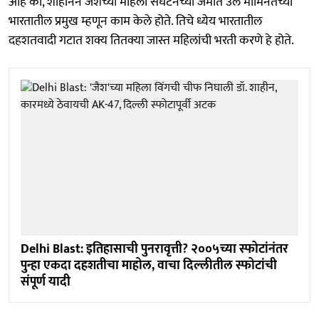
आहे की, शाहीनने जैशच्या महिला संघटनेच्या जमात उल मोमिनतच्या
भारतातील प्रमुख म्हणून काम केले होते. तिचे ध्येय भारतातील
दहशतवादी गटात शक्य तितक्या जास्त महिलांची भरती करणे हे होते.
Delhi Blast: इतिहासाची पुनरावृत्ती? २००५च्या स्फोटांनंतर
पुन्हा एकदा दहशतीचा माहोल, वाचा दिल्लीतील स्फोटांची
संपूर्ण यादी