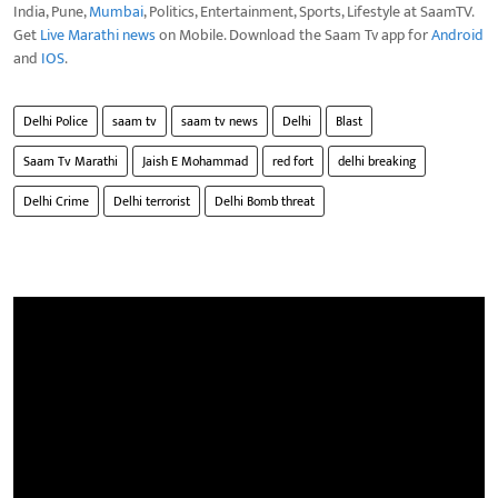
India, Pune,
Mumbai
, Politics, Entertainment, Sports, Lifestyle at SaamTV.
Get
Live Marathi news
on Mobile. Download the Saam Tv app for
Android
and
IOS
.
Delhi Police
saam tv
saam tv news
Delhi
Blast
Saam Tv Marathi
Jaish E Mohammad
red fort
delhi breaking
Delhi Crime
Delhi terrorist
Delhi Bomb threat