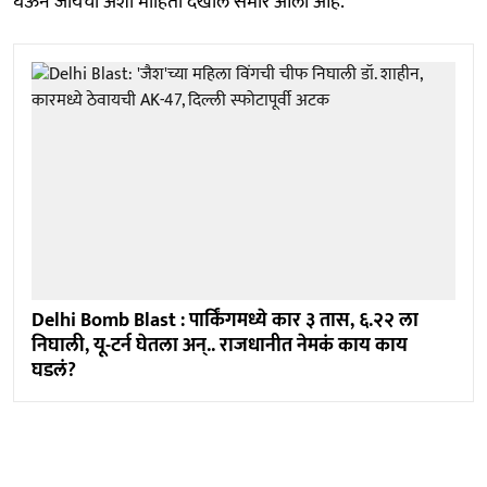
घेऊन जायची अशी माहिती देखील समोर आली आहे.
Delhi Bomb Blast : पार्किंगमध्ये कार ३ तास, ६.२२ ला
निघाली, यू-टर्न घेतला अन्.. राजधानीत नेमकं काय काय
घडलं?