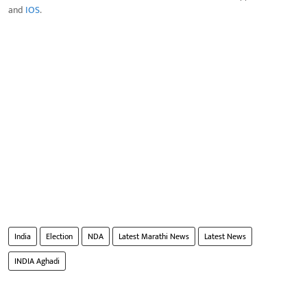
and
IOS
.
India
Election
NDA
Latest Marathi News
Latest News
INDIA Aghadi