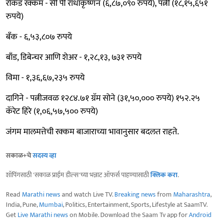
रोकड रक्कम - सी पी राधाकृष्णन (६,८७,०९० रुपये), पत्नी (१८,१५,६५१
रुपये)
बँक - ६,५३,८०७ रुपये
बाँड, डिबेन्चर आणि शेअर - १,२८,१३, ७३१ रुपये
विमा - १,३६,६७,२३५ रुपये
दागिने - पत्नीजवळ १२८४.७१ ग्रॅम सोने (३१,५०,००० रुपये) १५२.२५
कॅरेट हिरे (१,०६,५७,५०० रुपये)
जंगम मालमत्तेची रक्कम बाजाराच्या भावानुसार बदलत राहते.
सकाळ+चे
सदस्य व्हा
शॉपिंगसाठी 'सकाळ प्राईम डील्स'च्या भन्नाट ऑफर्स पाहण्यासाठी
क्लिक करा
.
Read
Marathi news
and watch Live TV.
Breaking news
from
Maharashtra
,
India, Pune,
Mumbai
, Politics, Entertainment, Sports, Lifestyle at SaamTV.
Get
Live Marathi news
on Mobile. Download the Saam Tv app for
Android