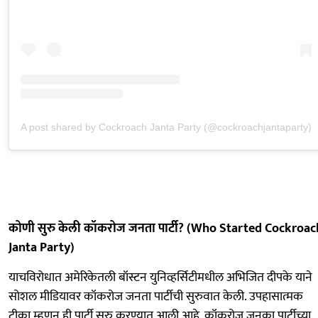
A post shared by Cockroach Janta Party (@cockroachjantaparty)
कोणी सुरु केली कॉकरोज जनता पार्टी? (Who Started Cockroac
Janta Party)
याचविरोधात अमेरिकेतली बॉस्टन युनिव्हर्सिटीमधील अभिजित दीपके याने
सोशल मीडियावर कॉकरोज जनता पार्टीची सुरुवात केली. उपहासात्मक
टीका म्हणून ही पार्टी सुरु करण्यात आली आहे. कॉकरोज जनका पार्टीच्या