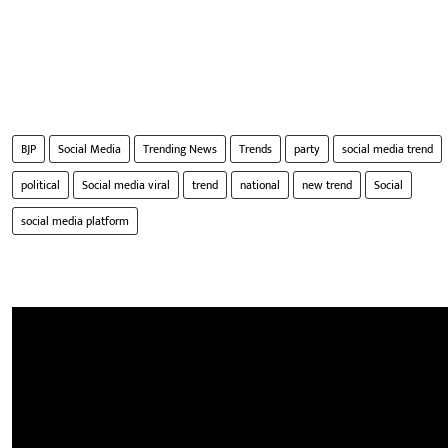
BJP
Social Media
Trending News
Trends
party
social media trend
political
Social media viral
trend
national
new trend
Social
social media platform