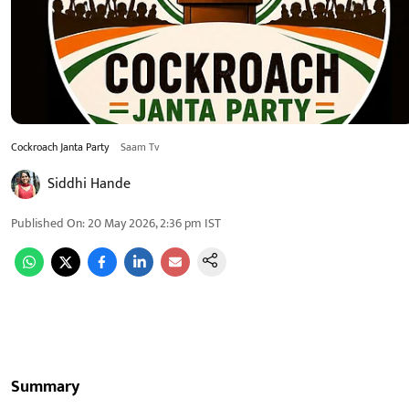
Cockroach Janta Party
Saam Tv
Siddhi Hande
Published On
:
20 May 2026, 2:36 pm
IST
Summary