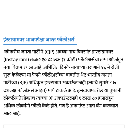
इंस्टाग्रामवर भाजपपेक्षा जास्त फॉलोअर्स -
'कॉकरोच जनता पार्टी'ने (CJP) अवघ्या पाच दिवसांत इन्स्टाग्रामवर
(Instagram) तब्बल १० दशलक्ष (१ कोटी) फॉलोअर्सचा टप्पा ओलांडून
नवा विक्रम रचला आहे. अभिजित दिपके नावाच्या तरुणाने १६ मे रोजी
सुरू केलेल्या या पेजने फॉलोअर्सच्या बाबतीत थेट भारतीय जनता
पार्टीच्या (BJP) अधिकृत इन्स्टाग्राम अकाऊंटलाही (ज्याचे सुमारे ८.७
दशलक्ष फॉलोअर्स आहेत) मागे टाकले आहे. इन्स्टाग्रामवरील या तुफानी
लोकप्रियतेसोबतच त्यांच्या 'X' अकाऊंटलाही १ लाख ८० हजारांहून
अधिक लोकांनी फॉलो केले होते. पण हे अकाऊंट आता बॅन करण्यात
आले आहे.