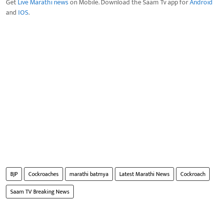
Get
Live Marathi news
on Mobile. Download the Saam Tv app for
Android
and
IOS
.
BJP
Cockroaches
marathi batmya
Latest Marathi News
Cockroach
Saam TV Breaking News