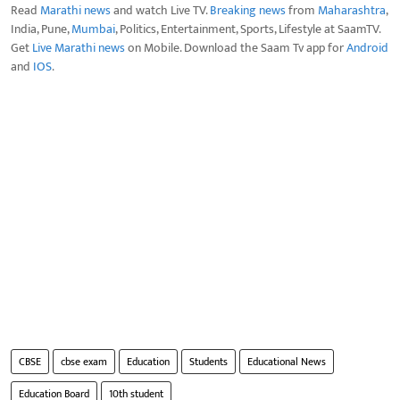
Read
Marathi news
and watch Live TV.
Breaking news
from
Maharashtra
,
India, Pune,
Mumbai
, Politics, Entertainment, Sports, Lifestyle at SaamTV.
Get
Live Marathi news
on Mobile. Download the Saam Tv app for
Android
and
IOS
.
CBSE
cbse exam
Education
Students
Educational News
Education Board
10th student