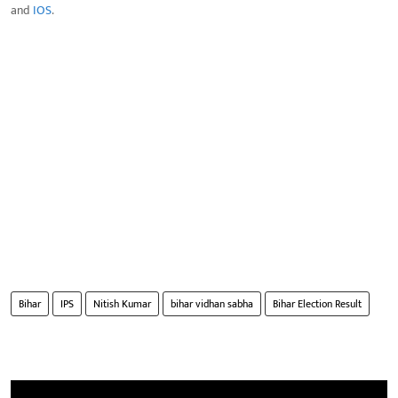
and
IOS
.
Bihar
IPS
Nitish Kumar
bihar vidhan sabha
Bihar Election Result