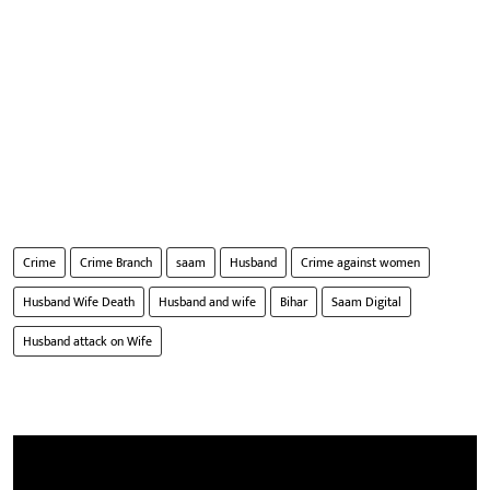
Crime
Crime Branch
saam
Husband
Crime against women
Husband Wife Death
Husband and wife
Bihar
Saam Digital
Husband attack on Wife