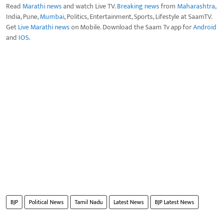
Read
Marathi news
and watch Live TV.
Breaking news
from
Maharashtra
,
India, Pune,
Mumbai
, Politics, Entertainment, Sports, Lifestyle at SaamTV.
Get
Live Marathi news
on Mobile. Download the Saam Tv app for
Android
and
IOS
.
BJP
Political News
Tamil Nadu
Latest News
BJP Latest News