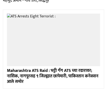
महमूद अमीन - गाव शेरा, सिद्धपूर
Maharashtra ATS Raid : भट्टी गँग ATS च्या रडारावर;
नाशिक, नागपूरसह ९ जिल्ह्यात छापेमारी, पाकिस्तान कनेक्शन
आले समोर