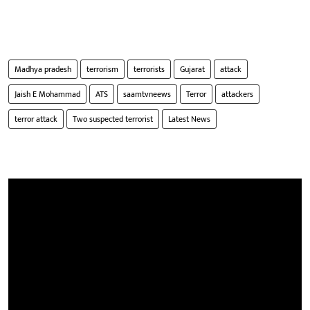
Madhya pradesh
terrorism
terrorists
Gujarat
attack
Jaish E Mohammad
ATS
saamtvneews
Terror
attackers
terror attack
Two suspected terrorist
Latest News