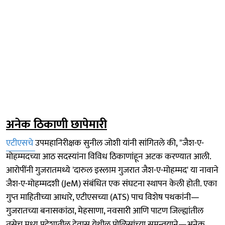
अनेक ठिकाणी छापेमारी
एटीएसचे
उपमहानिरीक्षक सुनील जोशी यांनी सांगितले की, "जैश-ए-
मोहम्मदच्या आठ सदस्यांना विविध ठिकाणांहून अटक करण्यात आली.
आरोपींनी गुजरातमध्ये 'दारुल इस्लाम गुजरात जैश-ए-मोहम्मद' या नावाने
जैश-ए-मोहम्मदशी (JeM) संबंधित एक संघटना स्थापन केली होती. एका
गुप्त माहितीच्या आधारे, एटीएसच्या (ATS) पाच विशेष पथकांनी—
गुजरातच्या बनासकांठा, मेहसाणा, नवसारी आणि पाटण जिल्ह्यांतील
तसेच मध्य प्रदेशातील देवास येथील पोलिसांच्या समन्वयाने—अनेक