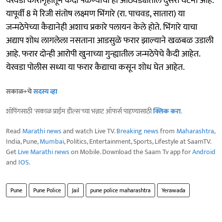
येरवडा कारागृहातून कैदी पळण्याची ही आठवड्यातील दुसरी घटना आहे.
यापूर्वी 8 मे रिजी संतोष लक्ष्मण भिंगारे (रा. पाचवड, सातारा) या
जन्मठेपेच्या कैद्यानेही अशाच प्रकारे पलायन केले होते. भिंगारे याचा
अद्याप शोध लागलेला नसताना आडसुळे फरार झाल्याने खळबळ उडाली
आहे. फरार दोन्ही आरोपी खुनाच्या गुन्ह्यातील जन्मठेपेचे कैदी आहेत.
येरवडा पोलीस सध्या या फरार कैद्याचा कसून शोध घेत आहेत.
सकाळ+चे
सदस्य व्हा
शॉपिंगसाठी 'सकाळ प्राईम डील्स'च्या भन्नाट ऑफर्स पाहण्यासाठी
क्लिक करा
.
Read
Marathi news
and watch Live TV.
Breaking news
from
Maharashtra
,
India, Pune,
Mumbai
, Politics, Entertainment, Sports, Lifestyle at SaamTV.
Get
Live Marathi news
on Mobile. Download the Saam Tv app for
Android
and
IOS
.
Pune
Pune Police
Jail
pune police maharashtra
Yerawada