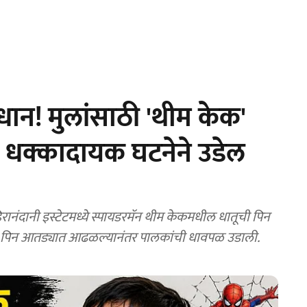
ान! मुलांसाठी 'थीम केक'
धक्कादायक घटनेने उडेल
नंदानी इस्टेटमध्ये स्पायडरमॅन थीम केकमधील धातूची पिन
्ये पिन आतड्यात आढळल्यानंतर पालकांची धावपळ उडाली.