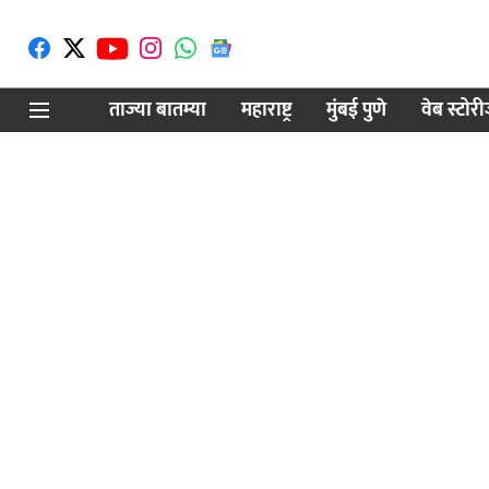
ताज्या बातम्या
महाराष्ट्र
मुंबई पुणे
वेब स्टोर