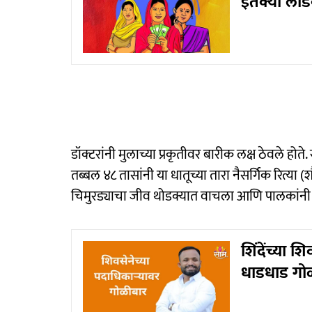
इतक्या लाडक
डॉक्टरांनी मुलाच्या प्रकृतीवर बारीक लक्ष ठेवले होते
तब्बल ४८ तासांनी या धातूच्या तारा नैसर्गिक रित्या (शौ
चिमुरड्याचा जीव थोडक्यात वाचला आणि पालकांनी 
शिंदेंच्या 
धाडधाड गोळ्