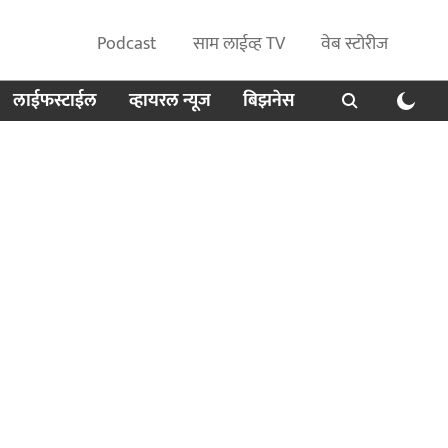
Podcast
साम लाईव्ह TV
वेब स्टोरीज
लाईफस्टाईल
व्हायरल न्यूज
बिझनेस