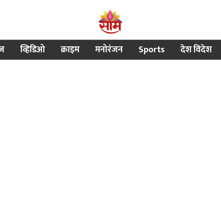
ीज
व्हिडिओ
क्राइम
मनोरंजन
Sports
देश विदेश