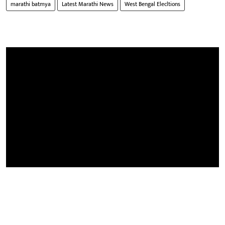
marathi batmya
Latest Marathi News
West Bengal Elecltions