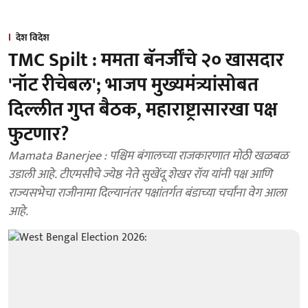
देश विदेश
TMC Spilt : ममता बॅनर्जींचे २० खासदार
'नॉट रीचेबल'; भाजप मुख्यमंत्र्यांसोबत
दिल्लीत गुप्त बैठक, महाराष्ट्रासारखा पक्ष
फुटणार?
Mamata Banerjee : पश्चिम बंगालच्या राजकारणात मोठी खळबळ
उडाली आहे. टीएमसीचे ज्येष्ठ नेते सुखेंदू शेखर रॉय यांनी पक्ष आणि
राज्यसभेचा राजीनामा दिल्यानंतर पक्षांतर्गत बंडाच्या चर्चांना वेग आला
आहे.