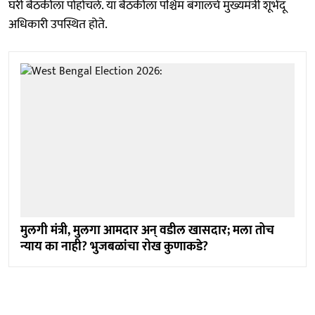
घरी बैठकीला पोहोचले. या बैठकीला पश्चिम बंगालचे मुख्यमंत्री शूभेंदू
अधिकारी उपस्थित होते.
मुलगी मंत्री, मुलगा आमदार अन् वडील खासदार; मला तोच
न्याय का नाही? भुजबळांचा रोख कुणाकडे?