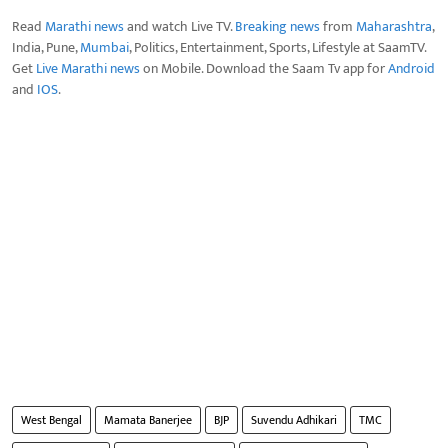
Read
Marathi news
and watch Live TV.
Breaking news
from
Maharashtra
,
India, Pune,
Mumbai
, Politics, Entertainment, Sports, Lifestyle at SaamTV.
Get
Live Marathi news
on Mobile. Download the Saam Tv app for
Android
and
IOS
.
West Bengal
Mamata Banerjee
BJP
Suvendu Adhikari
TMC