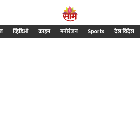
ीज
व्हिडिओ
क्राइम
मनोरंजन
Sports
देश विदेश