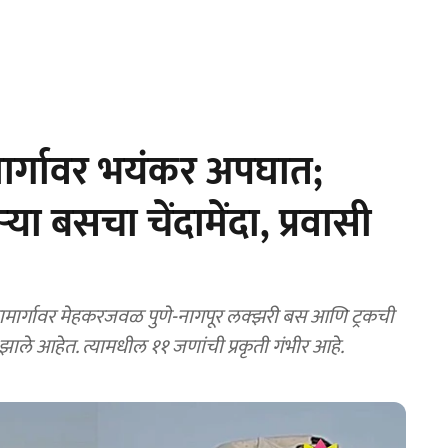
मार्गावर भयंकर अपघात;
या बसचा चेंदामेंदा, प्रवासी
ार्गावर मेहकरजवळ पुणे-नागपूर लक्झरी बस आणि ट्रकची
े आहेत. त्यामधील ११ जणांची प्रकृती गंभीर आहे.