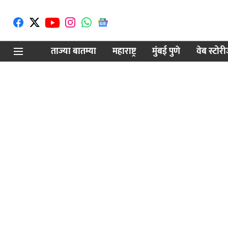
ताज्या बातम्या
महाराष्ट्र
मुंबई पुणे
वेब स्टोर