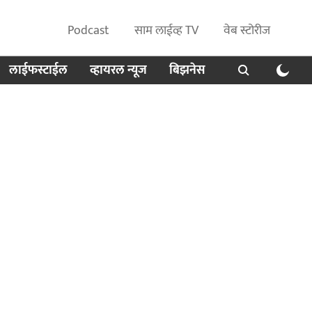
Podcast
साम लाईव्ह TV
वेब स्टोरीज
लाईफस्टाईल
व्हायरल न्यूज
बिझनेस