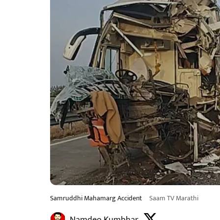
Samruddhi Mahamarg Accident
Saam TV Marathi