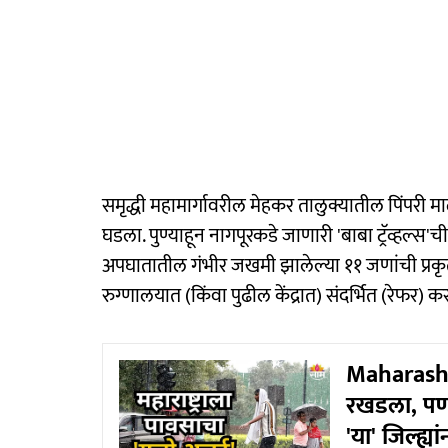
समृद्धी महामार्गावरील मेहकर तालुक्यातील पिंपरी
घडला. पुण्याहून नागपूरकडे जाणारी 'बाबा ट्रॅव्हल
अपघातातील गंभीर जखमी झालेल्या ११ जणांची प्रकृत
रुग्णालयात (किंवा पुढील केंद्रात) संदर्भित (रेफर)
Maharashtr
रखडला, पण 
'या' जिल्ह्या