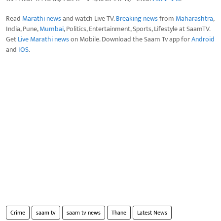
Read
Marathi news
and watch Live TV.
Breaking news
from
Maharashtra
,
India, Pune,
Mumbai
, Politics, Entertainment, Sports, Lifestyle at SaamTV.
Get
Live Marathi news
on Mobile. Download the Saam Tv app for
Android
and
IOS
.
Crime
saam tv
saam tv news
Thane
Latest News