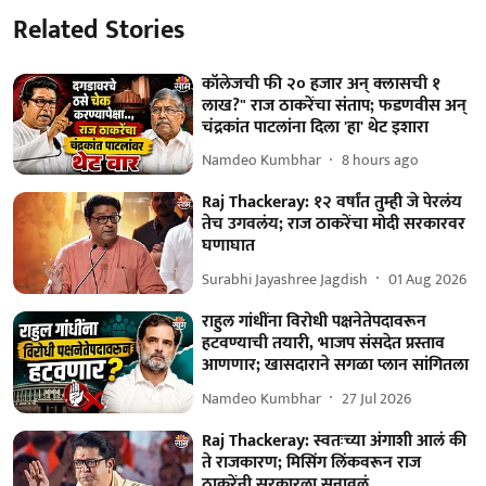
Related Stories
कॉलेजची फी २० हजार अन् क्लासची १
लाख?" राज ठाकरेंचा संताप; फडणवीस अन्
चंद्रकांत पाटलांना दिला 'हा' थेट इशारा
Namdeo Kumbhar
8 hours ago
Raj Thackeray: १२ वर्षांत तुम्ही जे पेरलंय
तेच उगवलंय; राज ठाकरेंचा मोदी सरकारवर
घणाघात
Surabhi Jayashree Jagdish
01 Aug 2026
राहुल गांधींना विरोधी पक्षनेतेपदावरून
हटवण्याची तयारी, भाजप संसदेत प्रस्ताव
आणणार; खासदाराने सगळा प्लान सांगितला
Namdeo Kumbhar
27 Jul 2026
Raj Thackeray: स्वतःच्या अंगाशी आलं की
ते राजकारण; मिसिंग लिंकवरून राज
ठाकरेंनी सरकारला सुनावलं