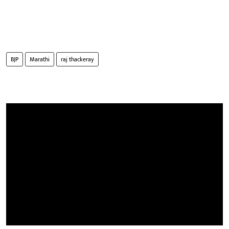
BJP
Marathi
raj thackeray