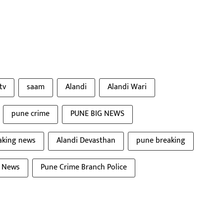
tv
saam
Alandi
Alandi Wari
pune crime
PUNE BIG NEWS
aking news
Alandi Devasthan
pune breaking
t News
Pune Crime Branch Police