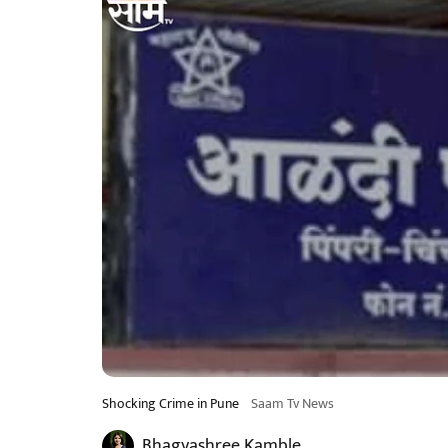
Shocking Crime in Pune
Saam Tv News
Bhagyashree Kamble