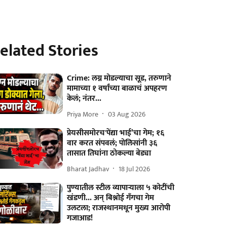
elated Stories
Crime: लग्न मोडल्याचा सूड, तरुणाने
मामाच्या १ वर्षांच्या बाळाचं अपहरण
केलं; नंतर...
Priya More
03 Aug 2026
प्रेयसीसमोरच'पेंद्या भाई’चा गेम; १६
वार करत संपवलं; पोलिसांनी ३६
तासात तिघांना ठोकल्या बेड्या
Bharat Jadhav
18 Jul 2026
पुण्यातील स्टील व्यापाऱ्याला ५ कोटींची
खंडणी... अन् बिश्नोई गँगचा गेम
उलटला; राजस्थानमधून मुख्य आरोपी
गजाआड!