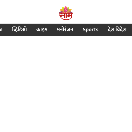
ीज
व्हिडिओ
क्राइम
मनोरंजन
Sports
देश विदेश