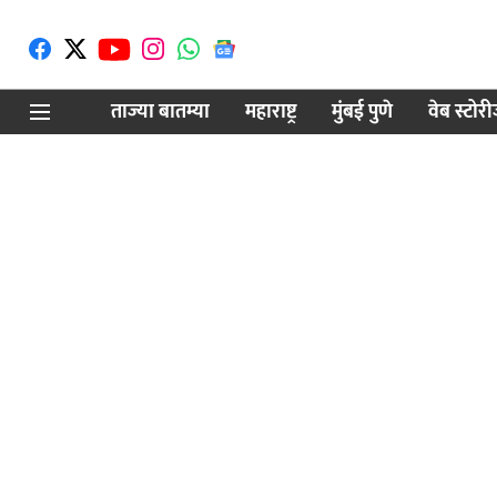
ताज्या बातम्या
महाराष्ट्र
मुंबई पुणे
वेब स्टोर