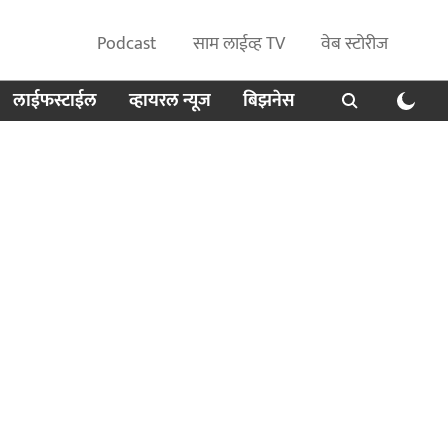
Podcast
साम लाईव्ह TV
वेब स्टोरीज
लाईफस्टाईल
व्हायरल न्यूज
बिझनेस