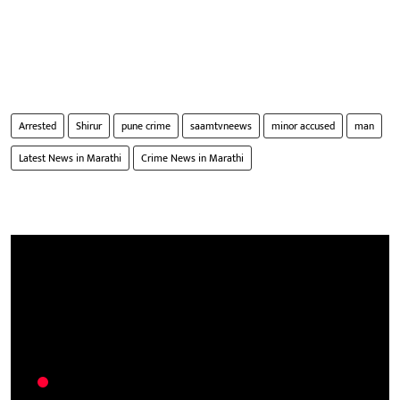
Arrested
Shirur
pune crime
saamtvneews
minor accused
man
Latest News in Marathi
Crime News in Marathi