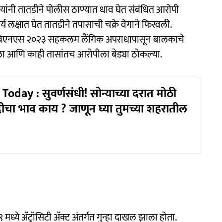
यांनी तातडीने पोलीस ठाण्यात धाव घेत संबंधित आरोपी
ीर्य लक्षात घेत तातडीने तपासाची चक्रे वेगाने फिरवली.
िएनएस २०२३ सहकलम लैंगिक अपराधापासून बालकाचे
ेला आणि काही तासांतच आरोपीला बेड्या ठोकल्या.
oday : सुवर्णसंधी! सोन्याच्या दरात मोठी
ीचा भाव काय ? जाणून घ्या तुमच्या शहरातील
्ये अ‍ॅट्रॉसिटी अ‍ॅक्ट अंतर्गत गुन्हा दाखल झाला होता.