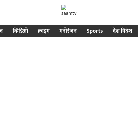
ीज
व्हिडिओ
क्राइम
मनोरंजन
Sports
देश विदेश