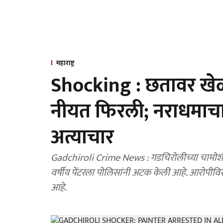
महाराष्ट्र
Shocking : छतावर खेळण
नीयत फिरली; नराधमाचा ७
अत्याचार
Gadchiroli Crime News : गडचिरोलीच्या चामोर्शी
वर्षीय पेंटरला पोलिसांनी अटक केली आहे. आरोपी
आहे.