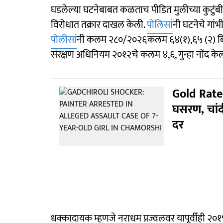
घडलेल्या घटनेबाबत कळताच पीडित मुलीच्या कुटुंबी
विरोधात तक्रार दाखल केली.
पोलिसां
नी घटनेचे गांभ
पोलीसां
नी कलम २८०/२०२६कलम ६४(१),६५ (२) ब
संरक्षण अधिनियम २०१२चे कलम ४,६, गुन्हा नोंद क
Gold Rate T
घसरण, चांद
दर
धक्कादायक म्हणजे नराधम प्रज्वलवर यापूर्वीही २०१९ मध