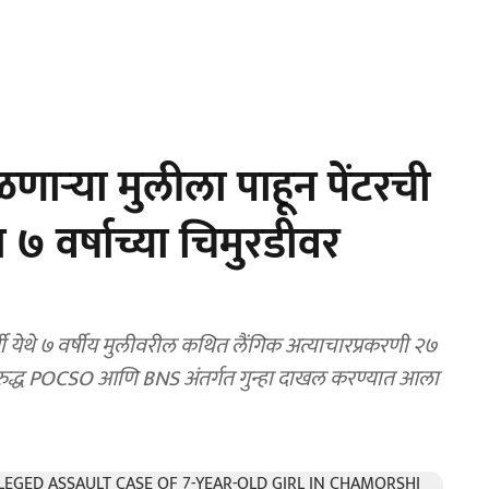
ाऱ्या मुलीला पाहून पेंटरची
 वर्षाच्या चिमुरडीवर
 येथे ७ वर्षीय मुलीवरील कथित लैंगिक अत्याचारप्रकरणी २७
विरुद्ध POCSO आणि BNS अंतर्गत गुन्हा दाखल करण्यात आला