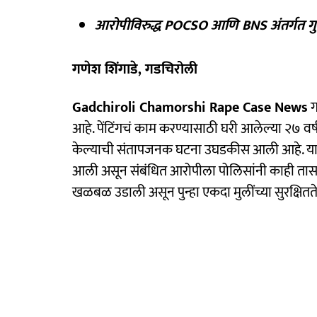
आरोपीविरुद्ध POCSO आणि BNS अंतर्गत ग
गणेश शिंगाडे, गडचिरोली
Gadchiroli Chamorshi Rape Case News
ग
आहे. पेंटिंगचं काम करण्यासाठी घरी आलेल्या २७ वर्
केल्याची संतापजनक घटना उघडकीस आली आहे. याप्
आली असून संबंधित आरोपीला पोलिसांनी काही तासांच
खळबळ उडाली असून पुन्हा एकदा मुलींच्या सुरक्षितत