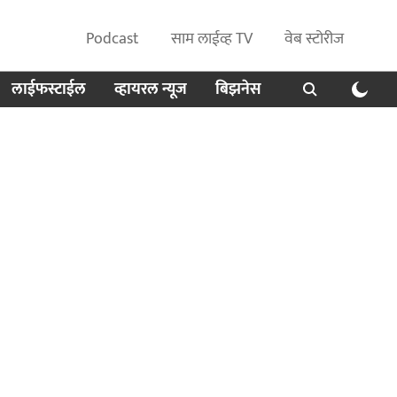
Podcast
साम लाईव्ह TV
वेब स्टोरीज
लाईफस्टाईल
व्हायरल न्यूज
बिझनेस