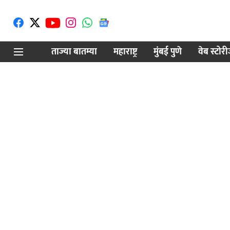
ताज्या बातम्या
महाराष्ट्र
मुंबई पुणे
वेब स्टोर