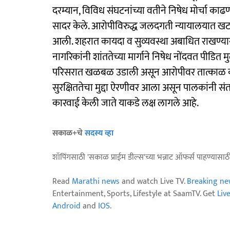
दरम्यान, विविध संघटनांच्या वतीने निषेध मोर्चा काढण
सादर केले. आरोपीविरुद्ध जलदगती न्यायालयात खटल
आली. शहरात कायदा व सुव्यवस्था अबाधित राखण्यासा
नागरिकांनी शांततेच्या मार्गाने निषेध नोंदवत पीडित 
परिसरात खळबळ उडाली असून आरोपीवर तात्काळ कठो
सुरक्षिततेचा मुद्दा ऐरणीवर आला असून पालकांनी संत
कारवाई केली जाते याकडे लक्ष लागले आहे.
सकाळ+चे
सदस्य व्हा
शॉपिंगसाठी 'सकाळ प्राईम डील्स'च्या भन्नाट ऑफर्स पाहण्यासा
Read
Marathi news
and watch Live TV.
Breaking ne
Entertainment, Sports, Lifestyle at SaamTV. Get
Liv
Android
and
IOS
.