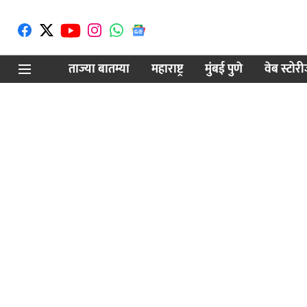
ताज्या बातम्या
महाराष्ट्र
मुंबई पुणे
वेब स्टोर