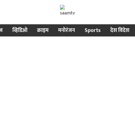
ीज
व्हिडिओ
क्राइम
मनोरंजन
Sports
देश विदेश