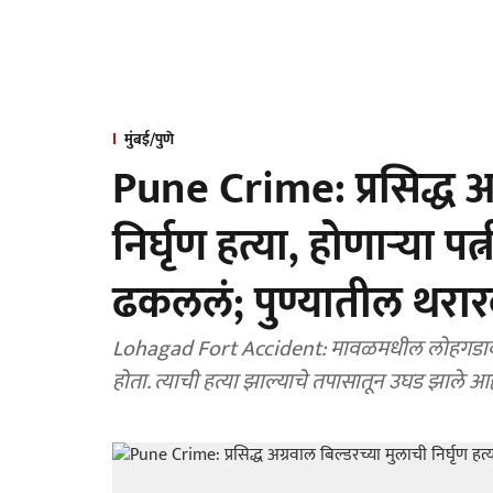
मुंबई/पुणे
Pune Crime: प्रसिद्ध अग
निर्घृण हत्या, होणाऱ्या 
ढकललं; पुण्यातील थरा
Lohagad Fort Accident: मावळमधील लोहगडावरून पड
होता. त्याची हत्या झाल्याचे तपासातून उघड झाले आह