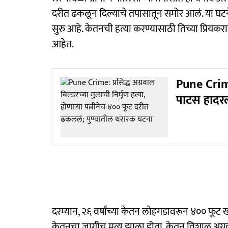
दरीत ढकलून दिल्याचे तपासातून समोर आलं. या घटन
सुरु आहे. केतनची हत्या करण्यासाठी तिच्या प्र
आहेत.
Pune Crime
पाटस हादरल
दरम्यान, २६ वर्षांच्या केतन लोहगडावरून ४०० फूट
केतनचा जागीच मृत्यू झाला होता. केतन विशाल अग्रव