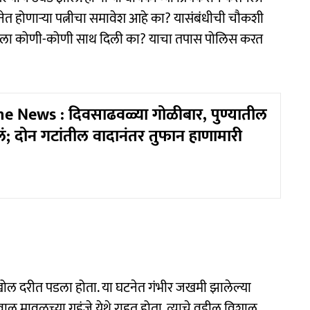
ेत होणाऱ्या पत्नीचा समावेश आहे का? यासंबंधीची चौकशी
ियकराला कोणी-कोणी साथ दिली का? याचा तपास पोलिस करत
 News : दिवसाढवळ्या गोळीबार, पुण्यातील
ं; दोन गटांतील वादानंतर तुफान हाणामारी
 खोल दरीत पडला होता. या घटनेत गंभीर जखमी झालेल्या
ाल मावळच्या गहुंजे येथे राहत होता. त्याचे वडील विशाल