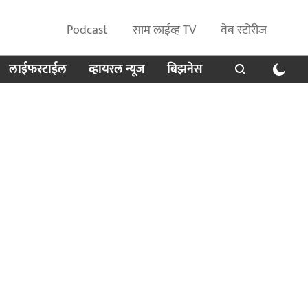
Podcast
साम लाईव्ह TV
वेब स्टोरीज
लाईफस्टाईल
व्हायरल न्यूज
बिझनेस