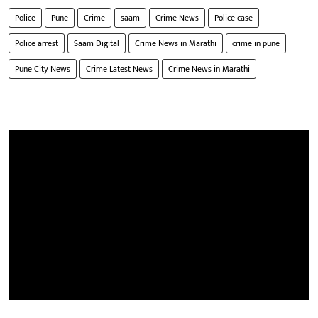
Police
Pune
Crime
saam
Crime News
Police case
Police arrest
Saam Digital
Crime News in Marathi
crime in pune
Pune City News
Crime Latest News
Crime News in Marathi