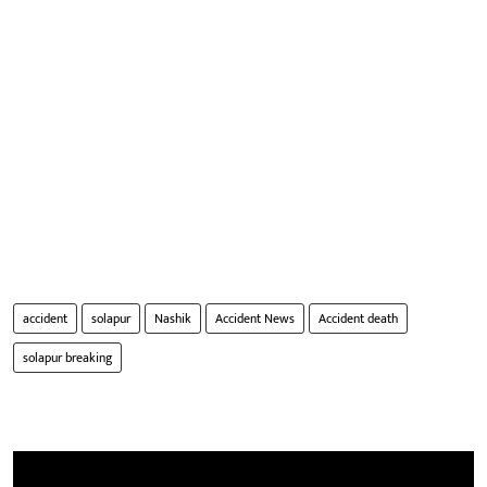
accident
solapur
Nashik
Accident News
Accident death
solapur breaking