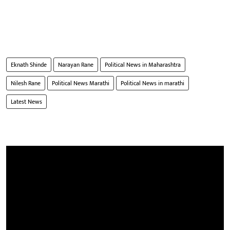
Eknath Shinde
Narayan Rane
Political News in Maharashtra
Nilesh Rane
Political News Marathi
Political News in marathi
Latest News