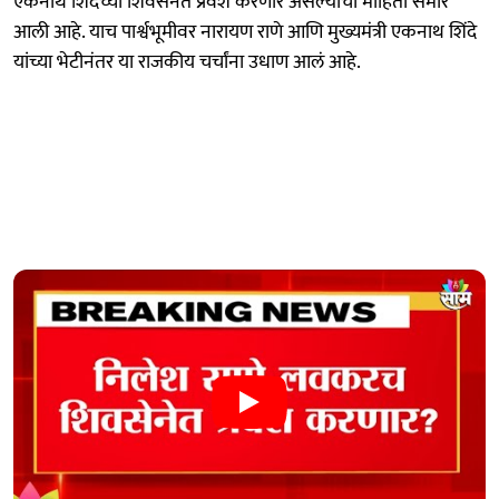
एकनाथ शिंदेंच्या शिवसेनेत प्रवेश करणार असल्याची माहिती समोर
आली आहे. याच पार्श्वभूमीवर नारायण राणे आणि मुख्यमंत्री एकनाथ शिंदे
यांच्या भेटीनंतर या राजकीय चर्चांना उधाण आलं आहे.