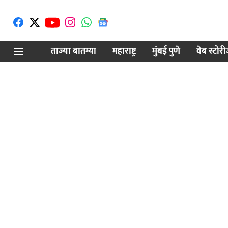
ताज्या बातम्या
महाराष्ट्र
मुंबई पुणे
वेब स्टोर