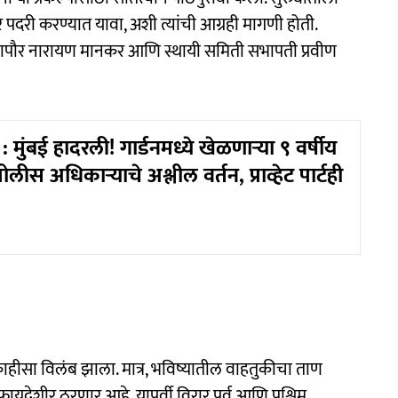
दरी करण्यात यावा, अशी त्यांची आग्रही मागणी होती.
महापौर नारायण मानकर आणि स्थायी समिती सभापती प्रवीण
मुंबई हादरली! गार्डनमध्ये खेळणाऱ्या ९ वर्षीय
ीस अधिकाऱ्याचे अश्लील वर्तन, प्राव्हेट पार्टही
काहीसा विलंब झाला. मात्र, भविष्यातील वाहतुकीचा ताण
ायदेशीर ठरणार आहे. यापूर्वी विरार पूर्व आणि पश्चिम