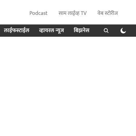
Podcast
साम लाईव्ह TV
वेब स्टोरीज
लाईफस्टाईल
व्हायरल न्यूज
बिझनेस