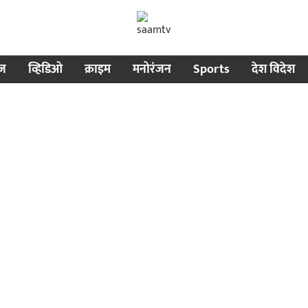
ीज
व्हिडिओ
क्राइम
मनोरंजन
Sports
देश विदेश