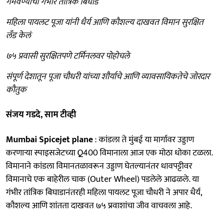
गमवण्याचा गंभीर तांत्रिक बिघाड
महिला पायलट पूजा यांनी धैर्य आणि कौशल्य दाखवत विमान सुरक्षित
लँड केलं
७५ प्रवासी सुरक्षितपणे टर्मिनलवर पोहोचले
संपूर्ण देशातून पूजा चौधरी यांच्या शौर्याचे आणि व्यावसायिकतेचे जोरदार
कौतुक
संजय गडदे, साम टीव्ही
Mumbai Spicejet plane
: कांडला ते मुंबई या मार्गावर उड्डाण
करणाऱ्या स्पाइसजेटच्या Q400 विमानाला आज एक मोठा धोका टळला.
विमानाने कांडला विमानतळावरून उड्डाण घेतल्यानंतर धावपट्टीवर
विमानाचे एक बाहेरील चाक (Outer Wheel) पडलेले आढळले. या
गंभीर तांत्रिक बिघाडानंतरही महिला पायलट पूजा चौधरी ने अपार धैर्य,
कौशल्य आणि शांतता दाखवत ७५ प्रवाशांचा जीव वाचवला आहे.