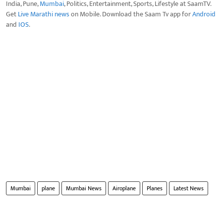
India, Pune,
Mumbai
, Politics, Entertainment, Sports, Lifestyle at SaamTV.
Get
Live Marathi news
on Mobile. Download the Saam Tv app for
Android
and
IOS
.
Mumbai
plane
Mumbai News
Airoplane
Planes
Latest News