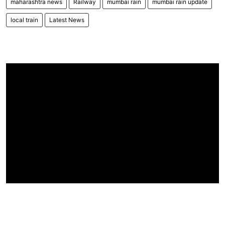
maharashtra news
Railway
mumbai rain
mumbai rain update
local train
Latest News