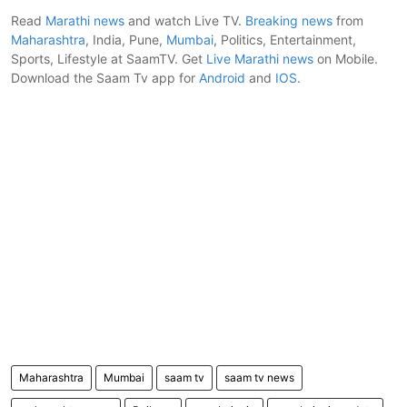
Read
Marathi news
and watch Live TV.
Breaking news
from
Maharashtra
, India, Pune,
Mumbai
, Politics, Entertainment,
Sports, Lifestyle at SaamTV. Get
Live Marathi news
on Mobile.
Download the Saam Tv app for
Android
and
IOS
.
Maharashtra
Mumbai
saam tv
saam tv news