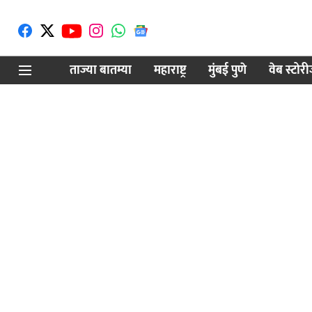
ताज्या बातम्या
महाराष्ट्र
मुंबई पुणे
वेब स्टोर