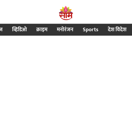
ीज
व्हिडिओ
क्राइम
मनोरंजन
Sports
देश विदेश