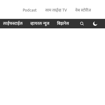
Podcast
साम लाईव्ह TV
वेब स्टोरीज
लाईफस्टाईल
व्हायरल न्यूज
बिझनेस