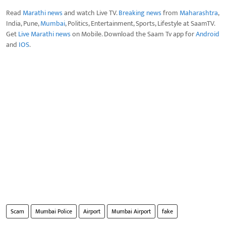
Read
Marathi news
and watch Live TV.
Breaking news
from
Maharashtra
,
India, Pune,
Mumbai
, Politics, Entertainment, Sports, Lifestyle at SaamTV.
Get
Live Marathi news
on Mobile. Download the Saam Tv app for
Android
and
IOS
.
Scam
Mumbai Police
Airport
Mumbai Airport
fake