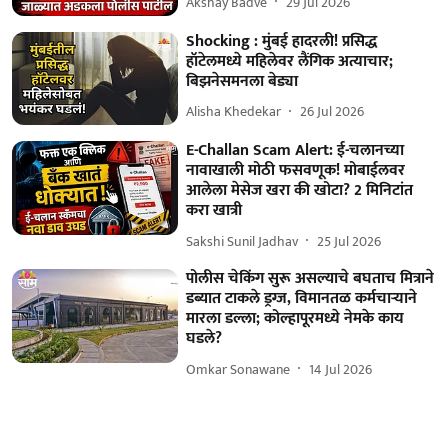
Akshay Badve
29 Jul 2026
Shocking : मुंबई हादरली! प्रसिद्ध
हॉटेलमध्ये महिलेवर लैंगिक अत्याचार;
बिझनेसमनला बेड्या
Alisha Khedekar
26 Jul 2026
E-Challan Scam Alert: ई-चलानच्या
नावाखाली मोठी फसवणूक! मोबाईलवर
आलेला मेसेज खरा की खोटा? 2 मिनिटांत
करा खात्री
Sakshi Sunil Jadhav
25 Jul 2026
पोलीस चेकिंग सुरू असल्याचे बघताच मित्राने
डब्यात टाकले ड्रग्ज, विमानतळ कर्मचाऱ्याने
मारला डल्ला; कोल्हापूरमध्ये नेमके काय
घडले?
Omkar Sonawane
14 Jul 2026