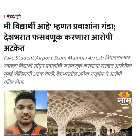
मुंबई/पुणे
मी विद्यार्थी आहे' म्हणत प्रवाशांना गंडा;
देशभरात फसवणूक करणारा आरोपी
अटकेत
Fake Student Airport Scam Mumbai Arrest: विमानतळांवर
स्वतःला विद्यार्थी सांगून प्रवाशांची फसवणूक करणाऱ्या सराईत आरोपीला
मुंबई पोलिसांनी अटक केली. देशभरातील अनेक गुन्ह्यांमध्ये आरोपी
वाँटेड होता.