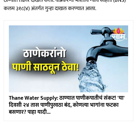
ठाण्यात तक्रार दाखल केली. याप्रकरणी भारतीय न्याय संहिता (BNS)
कलम ३१८(४) अंतर्गत गुन्हा दाखल करण्यात आला.
Thane Water Supply: ठाण्यात पाणीकपातीचं संकट! 'या'
दिवशी २४ तास पाणीपुरवठा बंद, कोणत्या भागांना फटका
बसणार? पाहा यादी...