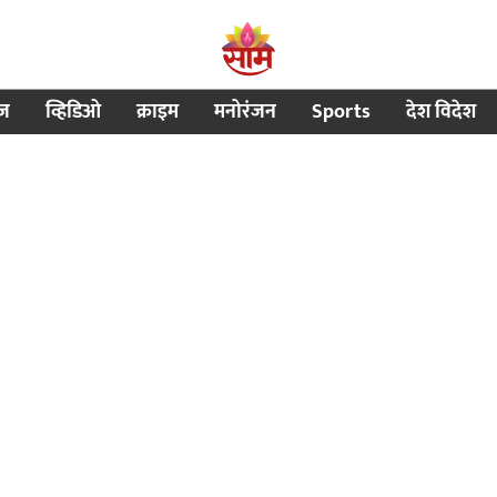
ीज
व्हिडिओ
क्राइम
मनोरंजन
Sports
देश विदेश