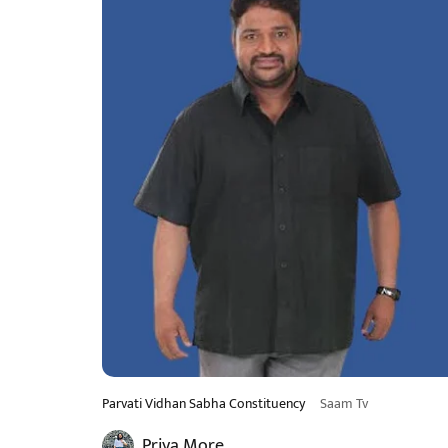
Parvati Vidhan Sabha Constituency
Saam Tv
Priya More