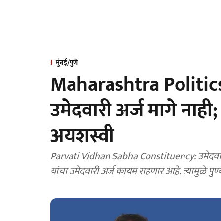
मुंबई/पुणे
Maharashtra Politics:
उमेदवारी अर्ज मागे नाही; सु
अयशस्वी
Parvati Vidhan Sabha Constituency: उमेदवारी अर्ज मागे घेण्यास उशिर झाल्यामुळे पुण्यातील सचिन तावरे
यांचा उमेदवारी अर