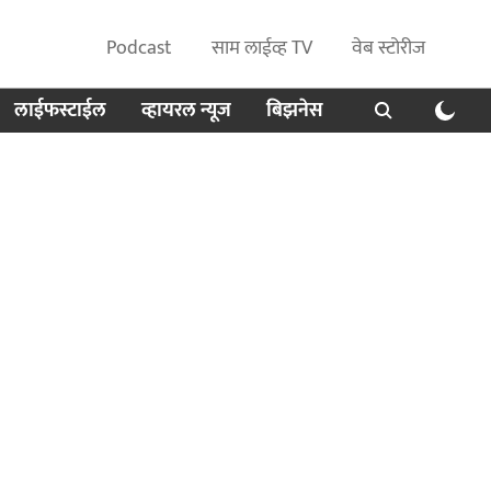
Podcast
साम लाईव्ह TV
वेब स्टोरीज
लाईफस्टाईल
व्हायरल न्यूज
बिझनेस