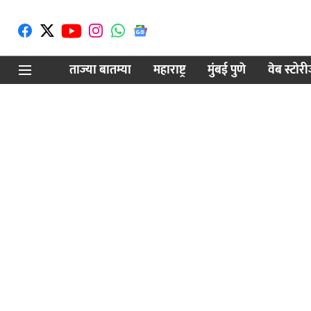
ताज्या बातम्या
महाराष्ट्र
मुंबई पुणे
वेब स्टोर