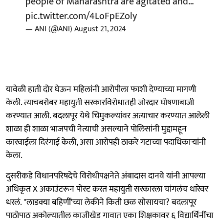
people of Maharashtra are agitated and…
pic.twitter.com/4LoFpEZoly
— ANI (@ANI)
August 21, 2024
यावेळी हाती दोर घेऊन महिलांनी आरोपीला फाशी देण्याच्या मागणी
केली. त्याचबरोबर महायुती सरकारविरोधातही जोरदार घोषणाबाजी
करण्यात आली. बदलापूर येथे चिमुकल्यांवर अत्याचार करण्यात आलेली
शाळा ही शाळा भाजपची नेत्याची असल्याने पोलिसांनी मुद्दामहून
कारवाईला दिरंगाई केली, असा आरोपही ठाकरे गटाच्या पदाधिकाऱ्यांनी
केला.
दुसरीकडे विधानपरिषदेचे विरोधीपक्षनेते अंबादास दानवे यांनी आपल्या
अधिकृत X अकाउंटरून पोस्ट करत महायुती सरकारला चांगलंच धारेवर
धरलं. "लाडक्या बहिणीं'च्या लेकीने किती छळ सोसायचा? बदलापूर
पाठोपाठ अकोल्यातील काजीखेड गावात एका शिक्षकावर ६ विद्यार्थिनींचा