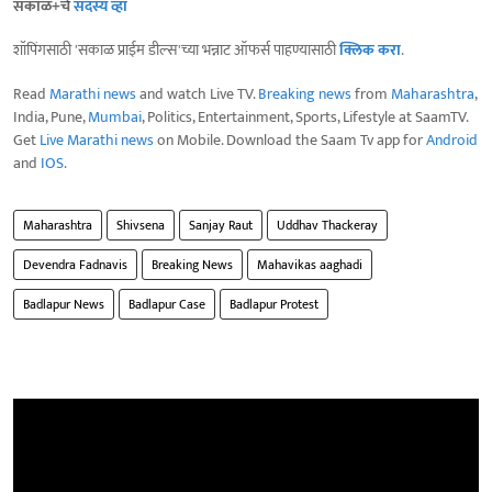
सकाळ+चे
सदस्य व्हा
शॉपिंगसाठी 'सकाळ प्राईम डील्स'च्या भन्नाट ऑफर्स पाहण्यासाठी
क्लिक करा
.
Read
Marathi news
and watch Live TV.
Breaking news
from
Maharashtra
,
India, Pune,
Mumbai
, Politics, Entertainment, Sports, Lifestyle at SaamTV.
Get
Live Marathi news
on Mobile. Download the Saam Tv app for
Android
and
IOS
.
Maharashtra
Shivsena
Sanjay Raut
Uddhav Thackeray
Devendra Fadnavis
Breaking News
Mahavikas aaghadi
Badlapur News
Badlapur Case
Badlapur Protest