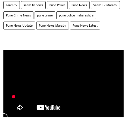
saam tv
saam tv news
Pune Police
Pune News
Saam Tv Marathi
Pune Crime News
pune crime
pune police maharashtra
Pune News Update
Pune News Marathi
Pune News Latest