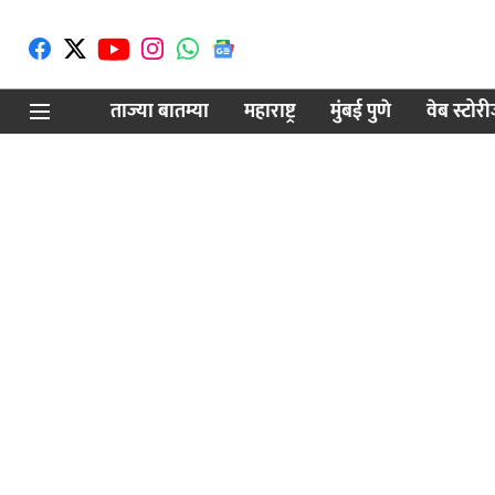
ताज्या बातम्या
महाराष्ट्र
मुंबई पुणे
वेब स्टोर