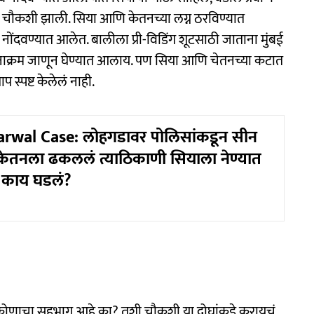
न चौकशी झाली. सिया आणि केतनच्या लग्न ठरविण्यात
 नोंदवण्यात आलेत. बालीला प्री-विडिंग शूटसाठी जाताना मुंबई
घटनाक्रम जाणून घेण्यात आलाय. पण सिया आणि चेतनच्या कटात
स्पष्ट केलेलं नाही.
rwal Case: लोहगडावर पोलिसांकडून सीन
 केतनला ढकललं त्याठिकाणी सियाला नेण्यात
 काय घडलं?
 कोणाचा सहभाग आहे का? तशी चौकशी या दोघांकडे करायचं