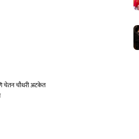
णि चेतन चौधरी अटकेत
य