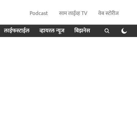
Podcast
साम लाईव्ह TV
वेब स्टोरीज
लाईफस्टाईल
व्हायरल न्यूज
बिझनेस