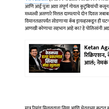
आणि आई पूजा अशा संपूर्ण गोयल कुटुंबियांची कसू
मध्यस्थी असणारे मित्तल दाम्पत्याचे दोन दिवस जबाब
विमानतळापर्यंत सोडणाऱ्या कॅब ड्रायव्हरकडून ही 
आणखी कोणाचा सहभाग आहे का? हे पोलिसांनी अद्याप 
Ketan Aga
रिक्रिएशन,
आलं; नेमकं
मात्र रिमांड मिळवताना सिया आणि चेतनच्या कटात