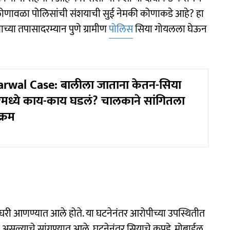
ं लोणावळा पोलिसांची संशयाची सुई नेमकी कोणाकडे आहे? हा
णाच्या तपासादरम्यान पुणे ग्रामीण
पोलिस
सिया गोयलला घेऊन
rwal Case: बालीला जाताना केतन-सिया
ारमध्ये काय-काय घडलं? चालकाने सांगितला
क्रम
ल घरी आणण्यात आले होते. या घटनेनंतर आरोपीच्या उपस्थितीत
े असल्याचे सांगण्यात आले. घटनेनंतर सियाचे कपडे, मोबाईल,