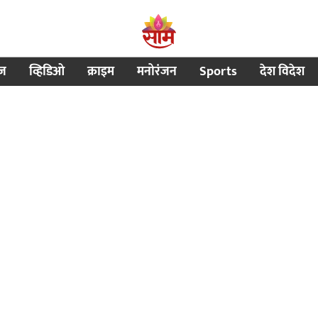
ीज
व्हिडिओ
क्राइम
मनोरंजन
Sports
देश विदेश