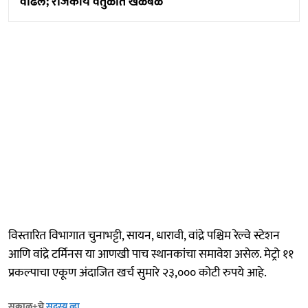
वाढलं; राजकीय वर्तुळात खळबळ
विस्तारित विभागात चुनाभट्टी, सायन, धारावी, वांद्रे पश्चिम रेल्वे स्टेशन
आणि वांद्रे टर्मिनस या आणखी पाच स्थानकांचा समावेश असेल. मेट्रो ११
प्रकल्पाचा एकूण अंदाजित खर्च सुमारे २३,००० कोटी रुपये आहे.
सकाळ+चे
सदस्य व्हा