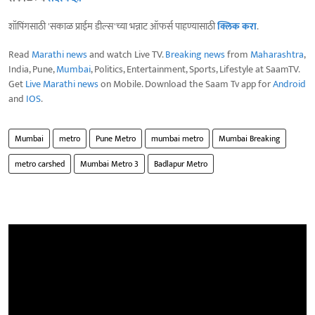
शॉपिंगसाठी 'सकाळ प्राईम डील्स'च्या भन्नाट ऑफर्स पाहण्यासाठी
क्लिक करा
.
Read
Marathi news
and watch Live TV.
Breaking news
from
Maharashtra
,
India, Pune,
Mumbai
, Politics, Entertainment, Sports, Lifestyle at SaamTV.
Get
Live Marathi news
on Mobile. Download the Saam Tv app for
Android
and
IOS
.
Mumbai
metro
Pune Metro
mumbai metro
Mumbai Breaking
metro carshed
Mumbai Metro 3
Badlapur Metro