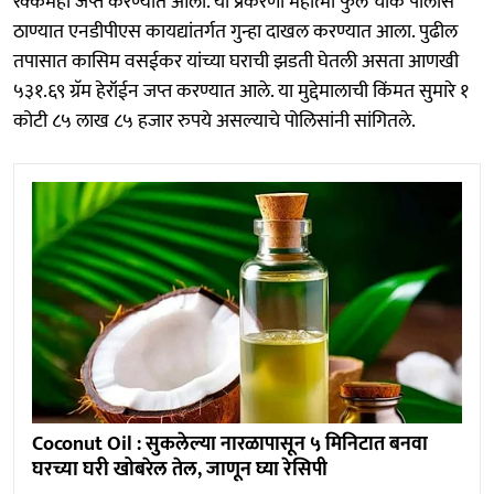
रक्कमही जप्त करण्यात आली. या प्रकरणी महात्मा फुले चौक पोलीस
ठाण्यात एनडीपीएस कायद्यांतर्गत गुन्हा दाखल करण्यात आला. पुढील
तपासात कासिम वसईकर यांच्या घराची झडती घेतली असता आणखी
५३१.६९ ग्रॅम हेरॉईन जप्त करण्यात आले. या मुद्देमालाची किंमत सुमारे १
कोटी ८५ लाख ८५ हजार रुपये असल्याचे पोलिसांनी सांगितले.
Coconut Oil : सुकलेल्या नारळापासून ५ मिनिटात बनवा
घरच्या घरी खोबरेल तेल, जाणून घ्या रेसिपी