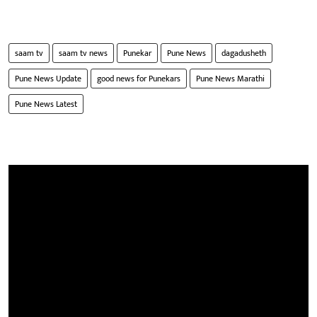
saam tv
saam tv news
Punekar
Pune News
dagadusheth
Pune News Update
good news for Punekars
Pune News Marathi
Pune News Latest